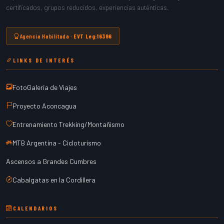
certificados, grupos reducidos, experiencias auténticas.
Agencia Habilitada ·
EVT Leg:16396
LINKS DE INTERÉS
FotoGalería de Viajes
Proyecto Aconcagua
Entrenamiento Trekking/Montañismo
MTB Argentina - Cicloturismo
Ascensos a Grandes Cumbres
Cabalgatas en la Cordillera
CALENDARIOS