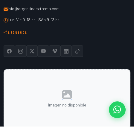
info@argentinaextrema.com
Lun–Vie 9–18 hs · Sáb 9–13 hs
SEGUINOS
Imagen no disponible
Cont