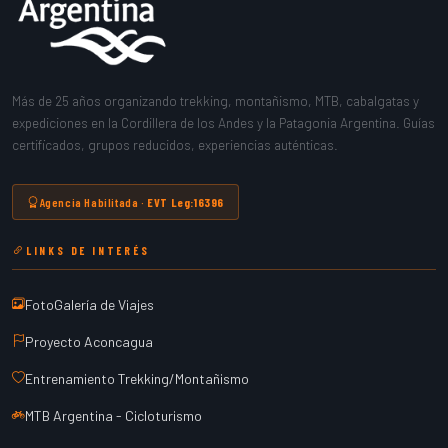
Más de 25 años organizando trekking, montañismo, MTB, cabalgatas y
expediciones en la Cordillera de los Andes y la Patagonia Argentina. Guías
certificados, grupos reducidos, experiencias auténticas.
Agencia Habilitada ·
EVT Leg:16396
LINKS DE INTERÉS
FotoGalería de Viajes
Proyecto Aconcagua
Entrenamiento Trekking/Montañismo
MTB Argentina - Cicloturismo