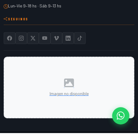
Lun–Vie 9–18 hs · Sáb 9–13 hs
SEGUINOS
Imagen no disponible
Cont