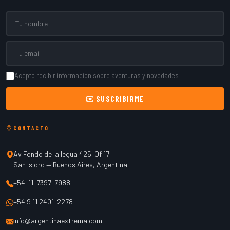
Nombre
Email
Acepto recibir información sobre aventuras y novedades
SUSCRIBIRME
CONTACTO
Av Fondo de la legua 425. Of 17
San Isidro
—
Buenos Aires
,
Argentina
+54-11-7397-7988
+54 9 11 2401-2278
info@argentinaextrema.com