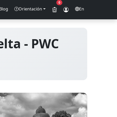
0
Blog
Orientación
En
elta - PWC