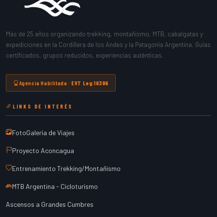
Más de 25 años organizando trekking, montañismo, MTB, cabalgatas y
expediciones en la Cordillera de los Andes y la Patagonia Argentina. Guías
certificados, grupos reducidos, experiencias auténticas.
Agencia Habilitada ·
EVT Leg:16396
LINKS DE INTERÉS
FotoGalería de Viajes
Proyecto Aconcagua
Entrenamiento Trekking/Montañismo
MTB Argentina - Cicloturismo
Ascensos a Grandes Cumbres