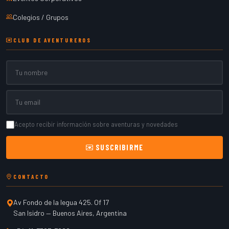
Colegios / Grupos
CLUB DE AVENTUREROS
Nombre
Email
Acepto recibir información sobre aventuras y novedades
SUSCRIBIRME
CONTACTO
Av Fondo de la legua 425. Of 17
San Isidro
—
Buenos Aires
,
Argentina