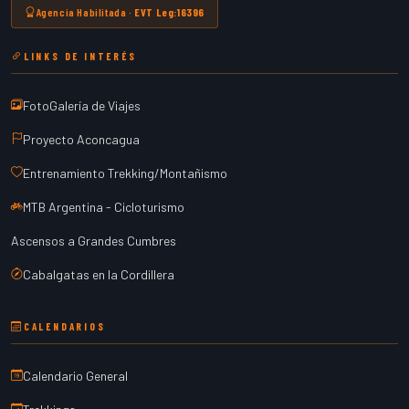
Agencia Habilitada ·
EVT Leg:16396
LINKS DE INTERÉS
FotoGalería de Viajes
Proyecto Aconcagua
Entrenamiento Trekking/Montañismo
MTB Argentina - Cicloturismo
Ascensos a Grandes Cumbres
Cabalgatas en la Cordillera
CALENDARIOS
Calendario General