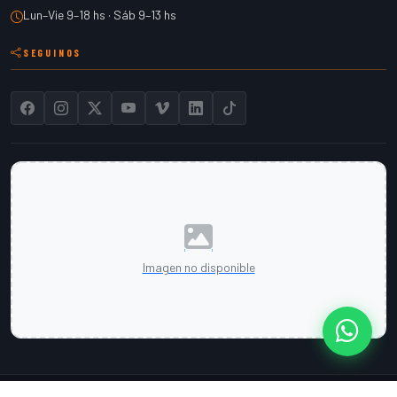
Lun–Vie 9–18 hs · Sáb 9–13 hs
SEGUINOS
Imagen no disponible
Cont