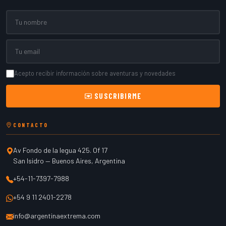
Nombre
Email
Acepto recibir información sobre aventuras y novedades
SUSCRIBIRME
CONTACTO
Av Fondo de la legua 425. Of 17
San Isidro
—
Buenos Aires
,
Argentina
+54-11-7397-7988
+54 9 11 2401-2278
info@argentinaextrema.com