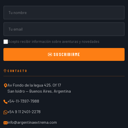
Nombre
Email
Acepto recibir información sobre aventuras y novedades
SUSCRIBIRME
CONTACTO
Av Fondo de la legua 425. Of 17
San Isidro
—
Buenos Aires
,
Argentina
+54-11-7397-7988
+54 9 11 2401-2278
info@argentinaextrema.com