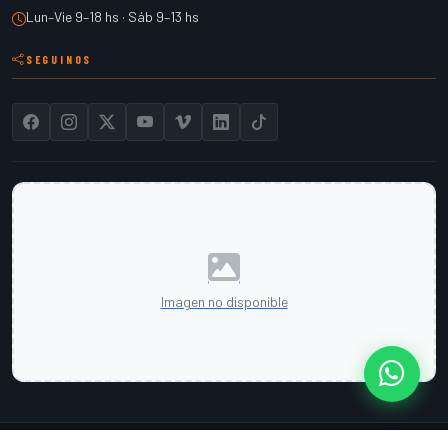
Lun–Vie 9–18 hs · Sáb 9–13 hs
SEGUINOS
Imagen no disponible
Cont