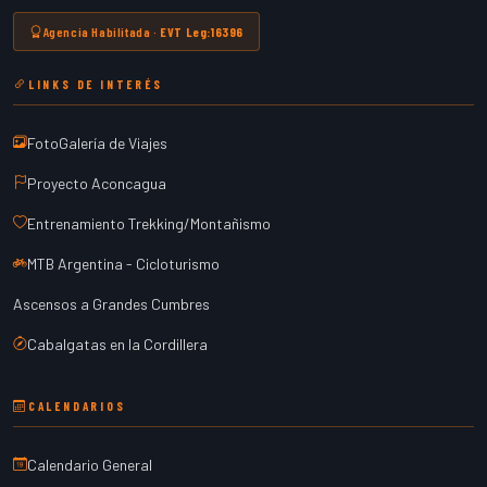
Agencia Habilitada ·
EVT Leg:16396
LINKS DE INTERÉS
FotoGalería de Viajes
Proyecto Aconcagua
Entrenamiento Trekking/Montañismo
MTB Argentina - Cicloturismo
Ascensos a Grandes Cumbres
Cabalgatas en la Cordillera
CALENDARIOS
Calendario General