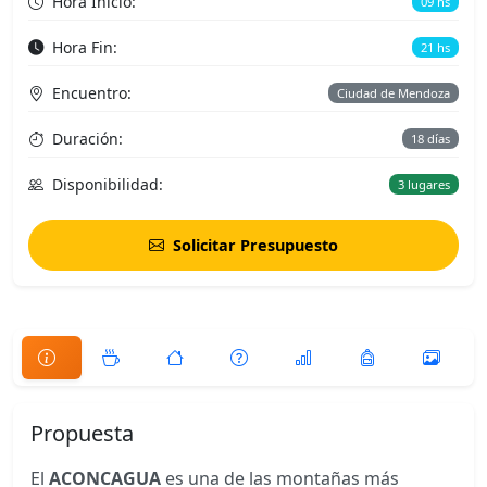
Hora Inicio:
09 hs
Hora Fin:
21 hs
Encuentro:
Ciudad de Mendoza
Duración:
18 días
Disponibilidad:
3 lugares
Solicitar Presupuesto
Propuesta
El
ACONCAGUA
es una de las montañas más