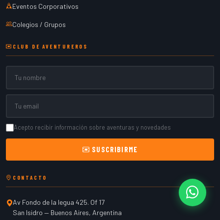
Eventos Corporativos
Colegios / Grupos
CLUB DE AVENTUREROS
Nombre
Email
Acepto recibir información sobre aventuras y novedades
SUSCRIBIRME
CONTACTO
Cont
Av Fondo de la legua 425. Of 17
San Isidro
—
Buenos Aires
,
Argentina