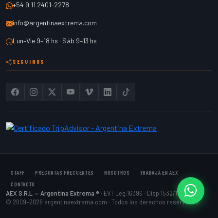
+54 9 11 2401-2278
info@argentinaextrema.com
Lun–Vie 9–18 hs · Sáb 9–13 hs
SEGUINOS
STAFF
PREGUNTAS FRECUENTES
NOSOTROS
TRABAJÁ EN AEX
CONTACTO
AEX S.R.L — Argentina Extrema ®
· EVT Leg:16396 · Disp:1532/15
Cont
© 2009–2026 argentinaextrema.com · Todos los derechos reservados.