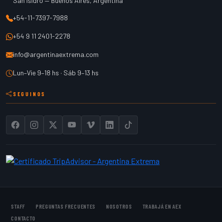
San Isidro
—
Buenos Aires
,
Argentina
+54-11-7397-7988
+54 9 11 2401-2278
info@argentinaextrema.com
Lun–Vie 9–18 hs · Sáb 9–13 hs
SEGUINOS
STAFF
PREGUNTAS FRECUENTES
NOSOTROS
TRABAJÁ EN AEX
CONTACTO