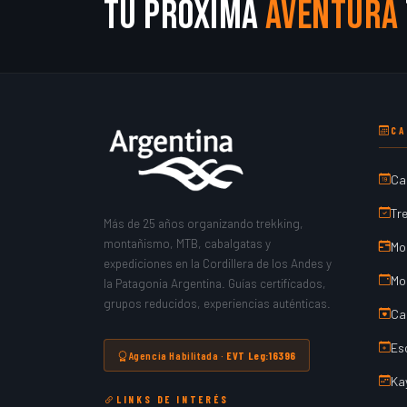
Tu próxima
aventura
CA
Ca
Tr
Más de 25 años organizando trekking,
montañismo, MTB, cabalgatas y
Mo
expediciones en la Cordillera de los Andes y
Mo
la Patagonia Argentina. Guías certificados,
grupos reducidos, experiencias auténticas.
Ca
Es
Agencia Habilitada ·
EVT Leg:16396
Ka
LINKS DE INTERÉS