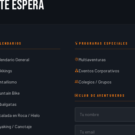
te espera
LENDARIOS
PROGRAMAS ESPECIALES
lendario General
Multiaventuras
ekkings
Eventos Corporativos
ntañismo
Colegios / Grupos
untain Bike
CLUB DE AVENTUREROS
balgatas
Nombre
calada en Roca / Hielo
yaking / Canotaje
Email