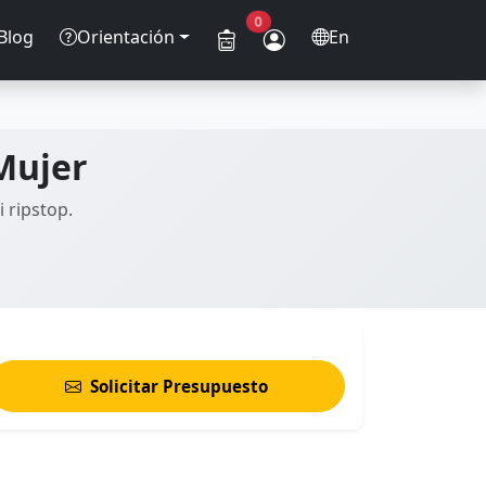
0
Blog
Orientación
En
Mujer
 ripstop.
Solicitar Presupuesto