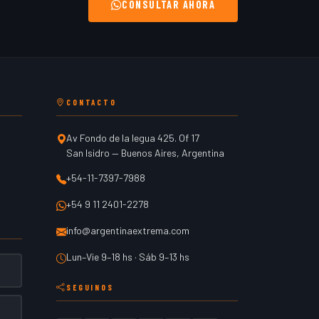
CONSULTAR AHORA
CONTACTO
Av Fondo de la legua 425. Of 17
San Isidro
—
Buenos Aires
,
Argentina
+54-11-7397-7988
+54 9 11 2401-2278
info@argentinaextrema.com
Lun–Vie 9–18 hs · Sáb 9–13 hs
SEGUINOS