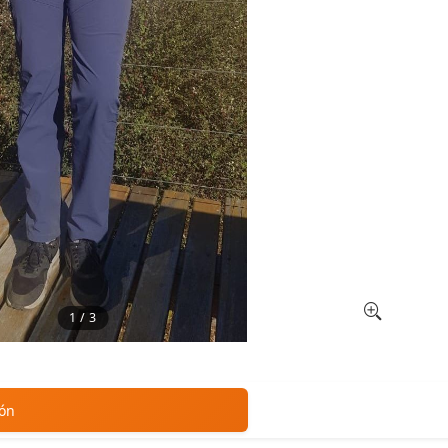
1 / 3
ión