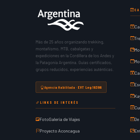
CA
Ca
Tr
Más de 25 años organizando trekking,
montañismo, MTB, cabalgatas y
Mo
expediciones en la Cordillera de los Andes y
Mo
la Patagonia Argentina. Guías certificados,
grupos reducidos, experiencias auténticas.
Ca
Es
Agencia Habilitada ·
EVT Leg:16396
Ka
LINKS DE INTERÉS
Cu
De
FotoGalería de Viajes
En
Proyecto Aconcagua