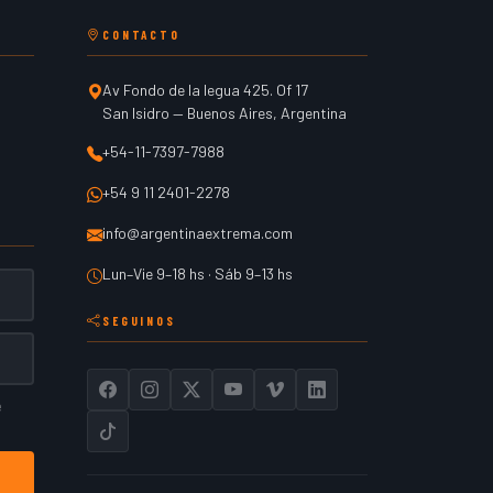
CONTACTO
Av Fondo de la legua 425. Of 17
San Isidro
—
Buenos Aires
,
Argentina
+54-11-7397-7988
+54 9 11 2401-2278
info@argentinaextrema.com
Lun–Vie 9–18 hs · Sáb 9–13 hs
SEGUINOS
e