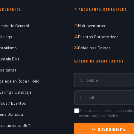
LENDARIOS
PROGRAMAS ESPECIALES
lendario General
Multiaventuras
ekkings
Eventos Corporativos
ntañismo
Colegios / Grupos
untain Bike
CLUB DE AVENTUREROS
balgatas
Nombre
calada en Roca / Hielo
yaking / Canotaje
Email
rsos / Eventos
Acepto recibir información sobr
 una Jornada
aventuras y novedades
trenamiento GEM
SUSCRIBIRME