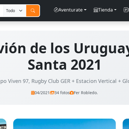
Aventurate
Tienda
vión de los Urugua
Santa 2021
o Viven 97, Rugby Club GER + Estacion Vertical + Glo
04/2021
34 fotos
Fer Robledo.