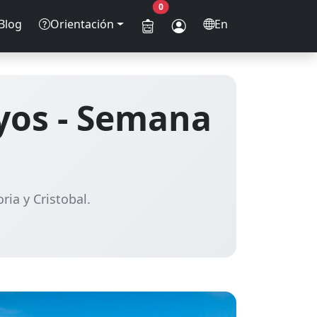
0
Blog
Orientación
En
yos - Semana
ria y Cristobal.