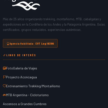
Más de 25 años organizando trekking, montañismo, MTB, cabalgatas y
expediciones en la Cordillera de los Andes y la Patagonia Argentina. Guías
certificados, grupos reducidos, experiencias auténticas.
Agencia Habilitada ·
EVT Leg:16396
LINKS DE INTERÉS
FotoGalería de Viajes
Proyecto Aconcagua
Entrenamiento Trekking/Montañismo
MTB Argentina - Cicloturismo
Ascensos a Grandes Cumbres